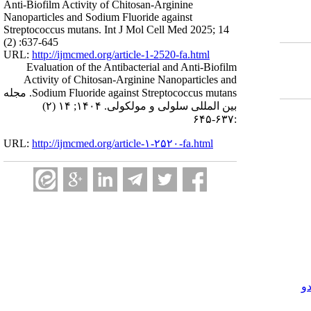
Anti-Biofilm Activity of Chitosan-Arginine
Nanoparticles and Sodium Fluoride against
Streptococcus mutans. Int J Mol Cell Med 2025; 14
(2) :637-645
URL:
http://ijmcmed.org/article-1-2520-fa.html
Evaluation of the Antibacterial and Anti-Biofilm
Activity of Chitosan-Arginine Nanoparticles and
Sodium Fluoride against Streptococcus mutans. مجله
بین المللی سلولی و مولکولی. ۱۴۰۴; ۱۴ (۲)
:۶۳۷-۶۴۵
URL:
http://ijmcmed.org/article-۱-۲۵۲۰-fa.html
و