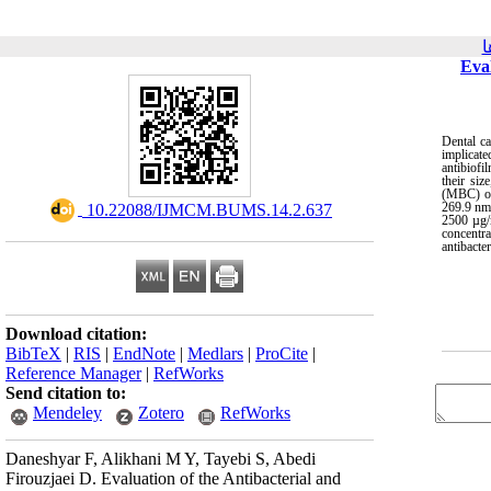
ا
Eval
Dental ca
implicate
antibiofi
their si
(MBC) of
269.9 nm
‎ 10.22088/IJMCM.BUMS.14.2.637
2500 µg/m
concentra
antibacte
Download citation:
BibTeX
|
RIS
|
EndNote
|
Medlars
|
ProCite
|
Reference Manager
|
RefWorks
Send citation to:
Mendeley
Zotero
RefWorks
Daneshyar F, Alikhani M Y, Tayebi S, Abedi
Firouzjaei D. Evaluation of the Antibacterial and