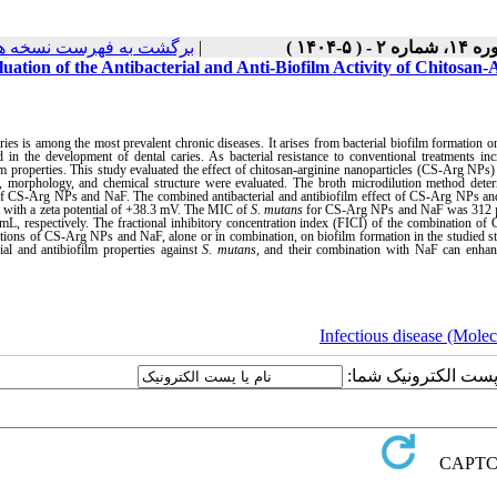
برگشت به فهرست نسخه ه
|
۱، شماره ۲ - ( ۵-۱۴۰۴
uation of the Antibacterial and Anti-Biofilm Activity of Chitosan
ries is among the most prevalent chronic diseases. It arises from bacterial biofilm formation o
d in the development of dental caries. As bacterial resistance to conventional treatments in
lm properties. This study evaluated the effect of
chitosan-arginine nanoparticles (CS-Arg NPs)
ze, morphology, and chemical structure were evaluated. The broth microdilution method det
 CS-Arg NPs and NaF. The combined antibacterial and antibiofilm effect of CS-Arg NPs an
 with a zeta potential of +38.3 mV. The MIC of
S
.
mutans
for CS-Arg NPs and NaF was 312 µ
L, respectively. The fractional inhibitory concentration index (FICI) of the combination of
tions of CS-Arg NPs and NaF, alone or in combination, on biofilm formation in the studied 
rial and antibiofilm properties against
S
.
mutans
, and their combination with NaF can enhanc
Infectious disease (Molec
یا پست الکترونیک شما