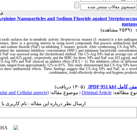
دوره ۴ )
-Arginine Nanoparticles and Sodium Fluoride against Streptococcus
mutans
(۲۵۳۹ مشاهده)
:
n tooth surfaces due to metabolic activity.
Streptococcus
mutans
(
S
.
mutans
) is a key pathoge
creases, there is a growing interest in using novel compounds that possess antibacterial and
and
sodium fluoride (NaF)
on inhibiting
S
.
mutans
' growth.
After synthesizing CS-Arg NPs
ermined the minimum inhibitory concentration (MIC) and minimum bactericidal concentration
d NaF was assessed using the checkerboard method.
The CS-Arg NPs had an average size o
g/mL and 625 µg/mL, respectively, and the MBC for these NPs and NaF was 625 µg/mL an
 CS-Arg NPs and NaF showed an additive effect (FICI = 1). The inhibitory effect of different
strain ranged from approximately 12% to 81%.
This study demonstrated that CS-Arg NPs hav
e these antibacterial effects. These findings suggest that CS-Arg NPs and NaF, as a nove
combination, could effectively develop oral hygiene products.
(۱۳۰۵ دریافت)
[PDF 951 kb]
متن کامل
ular and Cellular aspects)
| موضوع مقاله:
Original Article
نوع مطالعه:
ارسال نظر درباره این مقاله : نام کاربری :