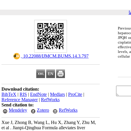
ا
Previou
hepatoc
JPQH or
cisplat
effecti
levels, 
‎ 10.22088/IJMCM.BUMS.14.3.797
cellula
Download citation:
BibTeX
|
RIS
|
EndNote
|
Medlars
|
ProCite
|
Reference Manager
|
RefWorks
Send citation to:
Mendeley
Zotero
RefWorks
Xue J, Zhong B, Wang L, Hu X, Zhang Y, Zhu M,
et al . Jianpi-Qinghua Formula alleviates liver