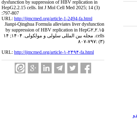
dysfunction by suppression of HBV replication in
HepG2.2.15 cells. Int J Mol Cell Med 2025; 14 (3)
:797-807
URL:
http://ijmcmed.org/article-1-2494-fa.html
Jianpi-Qinghua Formula alleviates liver dysfunction
by suppression of HBV replication in HepG۲,۲.۱۵
cells. مجله بین المللی سلولی و مولکولی. ۱۴۰۴; ۱۴
(۳) :۷۹۷-۸۰۷
URL:
http://ijmcmed.org/article-۱-۲۴۹۴-fa.html
و