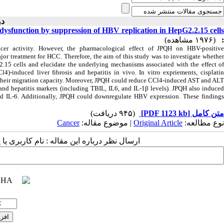
دوره ۴ )
 dysfunction by suppression of HBV replication in HepG2.2.15 cells
(۱۹۷۶ مشاهده)
:
ncer activity. However, the pharmacological effect of JPQH on HBV-positive
r treatment for HCC. Therefore, the aim of this study was to investigate whether
2.15 cells and elucidate the underlying mechanisms associated with the effect of
4)-induced liver fibrosis and hepatitis in vivo. In vitro expriements, cisplatin
d their migration capacity. Moreover, JPQH could reduce CCl4-induced AST and ALT
 and hepatitis markers (including TBIL, IL6, and IL-1β levels). JPQH also induced
and IL-6. Additionally, JPQH could downregulate HBV expression. These findings
hibit the proliferation of HepG2.2.15 cells through suppression of HBV replication.
(۹۴۵ دریافت)
[PDF 1123 kb]
متن کامل
Cancer
| موضوع مقاله:
Original Article
نوع مطالعه:
ارسال نظر درباره این مقاله : نام کاربری :