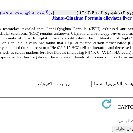
برگشت به فهرست نسخه ه
|
۱، شماره ۳ - ( ۶-۱۴۰۴
Jianpi-Qinghua Formula alleviates liver
s researches revealed that Jianpi-Qinghua Formula (JPQH) exhibited anti-ca
ellular carcinoma (HCC) remains unknown. Cisplatin chemotherapy serves as a majo
 in combination with cisplatin therapy could inhibit the proliferation of HepG2.
in on HepG2.2.15 cells. We found that JPQH alleviated carbon tetrachloride (CCl
vely enhanced the suppression of HepG2.2.15 HCC cell proliferation and decrease
as well as serum markers for liver fibrosis (including PⅢNP, C-Ⅳ, LN, HA levels)
r apoptosis by downregulating the expression levels of proteins such as Bcl-2 
collectively demonstrate that JPQH may in
یا پست الکترونیک شما