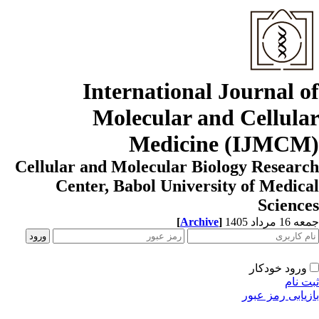
International Journal o
Molecular and Cellula
Medicine (IJMCM
Cellular and Molecular Biology Resear
Center, Babol University of Medic
Scienc
1 مرداد 1405
]
Archive
[
ورود خودکار
ت نام
زیابی رمز عبور