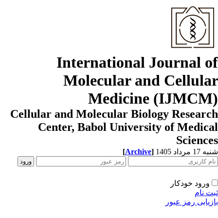
International Journal o
Molecular and Cellula
Medicine (IJMCM
Cellular and Molecular Biology Resear
Center, Babol University of Medic
Scienc
1 مرداد 1405
]
Archive
[
ورود خودکار
ت نام
زیابی رمز عبور