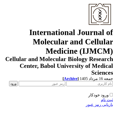
International Journal o
Molecular and Cellula
Medicine (IJMCM
Cellular and Molecular Biology Resear
Center, Babol University of Medic
Scienc
1 مرداد 1405
]
Archive
[
ورود خودکار
ت نام
زیابی رمز عبور