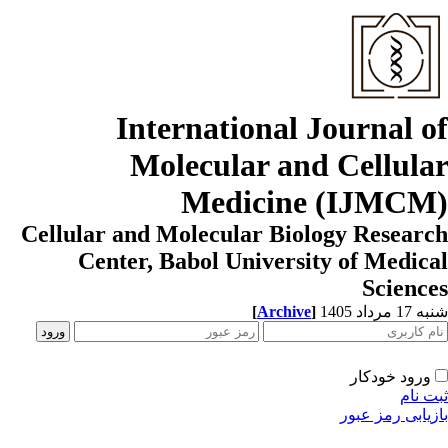
International Journal o
Molecular and Cellula
Medicine (IJMCM
Cellular and Molecular Biology Resear
Center, Babol University of Medic
Scienc
1 مرداد 1405
]
Archive
[
ورود خودکار
ت نام
زیابی رمز عبور