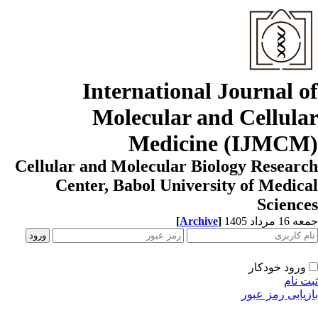
International Journal o
Molecular and Cellula
Medicine (IJMCM
Cellular and Molecular Biology Resear
Center, Babol University of Medic
Scienc
1 مرداد 1405
]
Archive
[
ورود خودکار
ت نام
زیابی رمز عبور