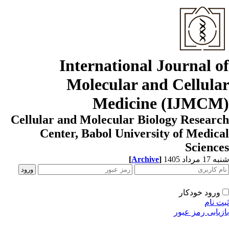
International Journal o
Molecular and Cellula
Medicine (IJMCM
Cellular and Molecular Biology Resear
Center, Babol University of Medic
Scienc
1 مرداد 1405
]
Archive
[
ورود خودکار
ت نام
زیابی رمز عبور