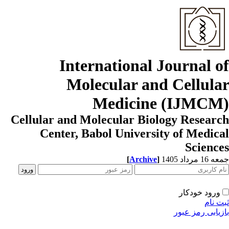
International Journal o
Molecular and Cellula
Medicine (IJMCM
Cellular and Molecular Biology Resear
Center, Babol University of Medic
Scienc
[
Archive
]
1 مرداد 1405
ورود خودکار
ت نام
زیابی رمز عبور