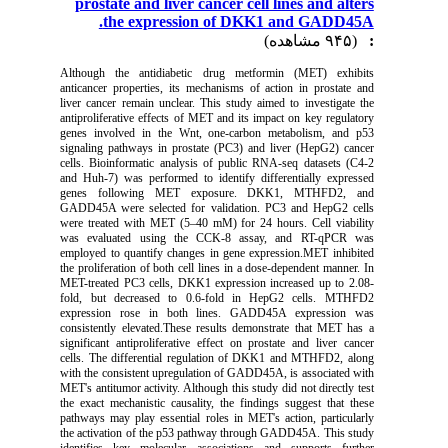
prostate and liver cancer cell lines and alters
the expression of DKK1 and GADD45A.
(۹۴۵ مشاهده)
:
Although the antidiabetic drug metformin (MET) exhibits
anticancer properties, its mechanisms of action in prostate and
liver cancer remain unclear. This study aimed to investigate the
antiproliferative effects of MET and its impact on key regulatory
genes involved in the Wnt, one-carbon metabolism, and p53
signaling pathways in prostate (PC3) and liver (HepG2) cancer
cells. Bioinformatic analysis of public RNA-seq datasets (C4-2
and Huh-7) was performed to identify differentially expressed
genes following MET exposure. DKK1, MTHFD2, and
GADD45A were selected for validation. PC3 and HepG2 cells
were treated with MET (5–40 mM) for 24 hours. Cell viability
was evaluated using the CCK-8 assay, and RT-qPCR was
employed to quantify changes in gene expression.
MET inhibited
the proliferation of both cell lines in a dose-dependent manner. In
MET-treated PC3 cells, DKK1 expression increased up to 2.08-
fold, but decreased to 0.6-fold in HepG2 cells. MTHFD2
expression rose in both lines. GADD45A expression was
consistently elevated.
These results demonstrate that MET has a
significant antiproliferative effect on prostate and liver cancer
cells. The differential regulation of DKK1 and MTHFD2, along
with the consistent upregulation of GADD45A, is associated with
MET's antitumor activity. Although this study did not directly test
the exact mechanistic causality, the findings suggest that these
pathways may play essential roles in MET's action, particularly
the activation of the p53 pathway through GADD45A. This study